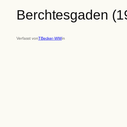
Berchtesgaden (1
Verfasst von
TBecker-WW
in