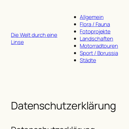
Zum
Inhalt
Allgemein
springen
Flora / Fauna
Fotoprojekte
Die Welt durch eine
Landschaften
Linse
Motorradtouren
Sport / Borussia
Städte
Datenschutzerklärung