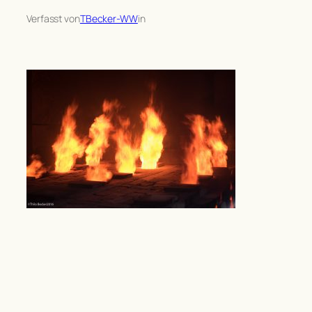
Verfasst von
TBecker-WW
in