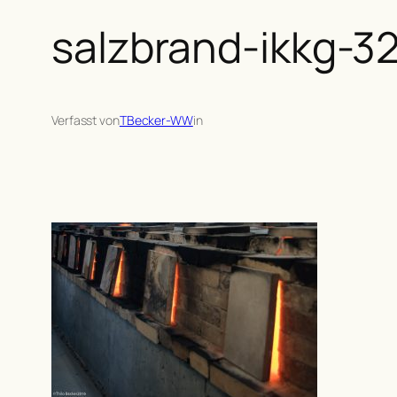
salzbrand-ikkg-3
Verfasst von
TBecker-WW
in