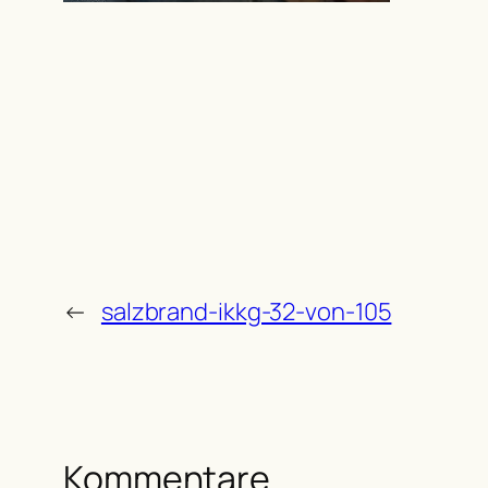
←
salzbrand-ikkg-32-von-105
Kommentare