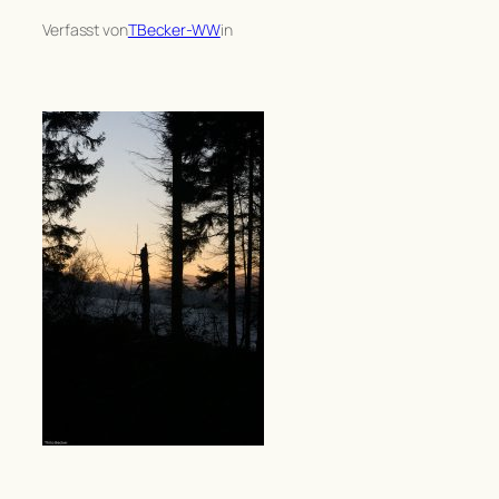
Verfasst von
TBecker-WW
in